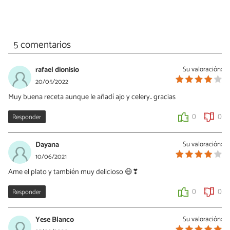
5 comentarios
rafael dionisio
Su valoración:
20/05/2022
Muy buena receta aunque le añadí ajo y celery.. gracias
Responder
0
0
Dayana
Su valoración:
10/06/2021
Ame el plato y también muy delicioso 😄❣
Responder
0
0
Yese Blanco
Su valoración: