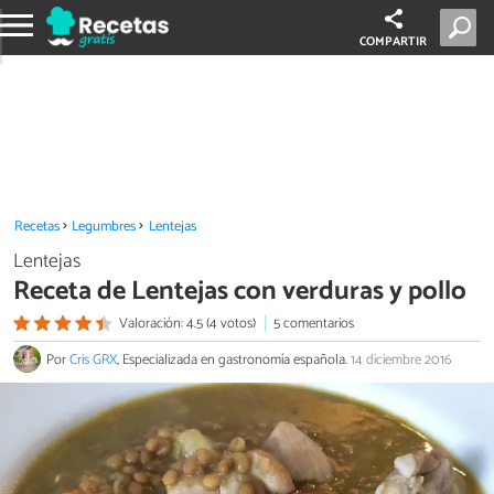
COMPARTIR
Recetas
Legumbres
Lentejas
Lentejas
Receta de Lentejas con verduras y pollo
Valoración: 4.5 (4 votos)
5 comentarios
Por
Cris GRX
, Especializada en gastronomía española.
14 diciembre 2016