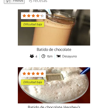
15 recetas
Filtros
Dificultad baja
Batido de chocolate
4
15m
Desayuno
Dificultad baja
Batido de chocolate Hershey's