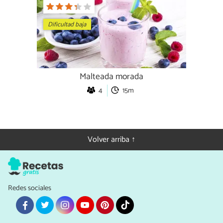
Dificultad baja
Malteada morada
4
15m
Volver arriba ↑
Redes sociales