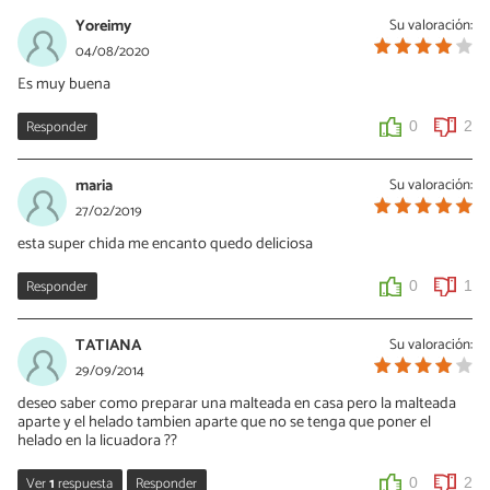
Yoreimy
Su valoración:
04/08/2020
Es muy buena
Responder
0
2
maria
Su valoración:
27/02/2019
esta super chida me encanto quedo deliciosa
Responder
0
1
TATIANA
Su valoración:
29/09/2014
deseo saber como preparar una malteada en casa pero la malteada
aparte y el helado tambien aparte que no se tenga que poner el
helado en la licuadora ??
Ver
1
respuesta
Responder
0
2