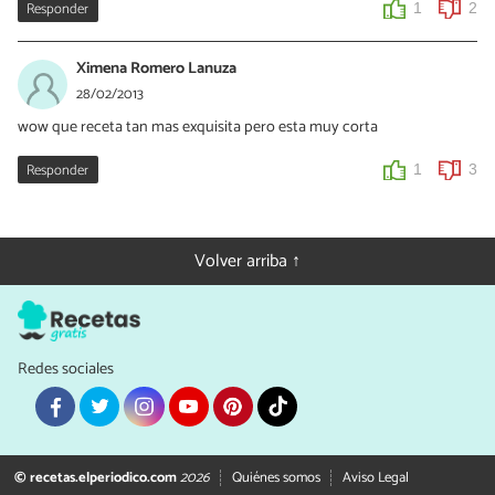
Responder
1
2
Ximena Romero Lanuza
28/02/2013
wow que receta tan mas exquisita pero esta muy corta
Responder
1
3
Volver arriba ↑
Redes sociales
© recetas.elperiodico.com
2026
Quiénes somos
Aviso Legal