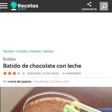
COMPARTIR
Recetas
Cócteles y bebidas
Batidos
Batidos
Batido de chocolate con leche
Valoración: 3.3 (31 votos)
2 comentarios
Por
maria del pepino
.
Actualizado: 30 marzo 2015