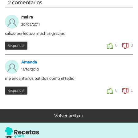
2 comentarios
malira
20/02/2011
salioo perfectoo muchas gracias
Responder
0
0
Amanda
15/10/2010
me encantarlos batidos como el tedio
Responder
0
1
Volver arriba ↑