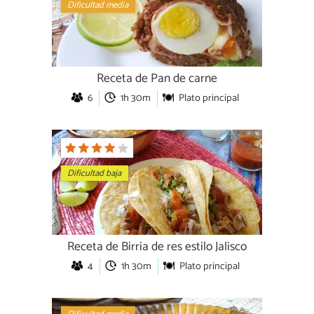
Dificultad media
Receta de Pan de carne
6
1h 30m
Plato principal
Dificultad baja
Receta de Birria de res estilo Jalisco
4
1h 30m
Plato principal