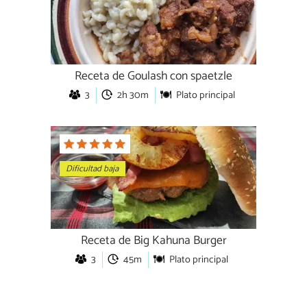
Receta de Goulash con spaetzle
3
2h 30m
Plato principal
Dificultad baja
Receta de Big Kahuna Burger
3
45m
Plato principal