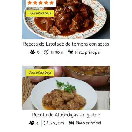
Dificultad baja
Receta de Estofado de ternera con setas
3
1h 30m
Plato principal
Dificultad baja
Receta de Albóndigas sin gluten
4
2h 30m
Plato principal