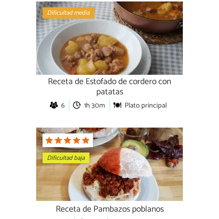
Dificultad media
Receta de Estofado de cordero con
patatas
6
1h 30m
Plato principal
Dificultad baja
Receta de Pambazos poblanos