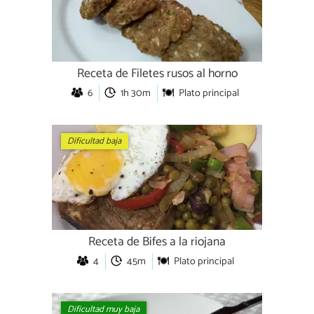
Receta de Filetes rusos al horno
6
1h 30m
Plato principal
Dificultad baja
Receta de Bifes a la riojana
4
45m
Plato principal
Dificultad muy baja