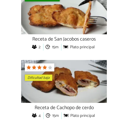
Receta de San Jacobos caseros
2
15m
Plato principal
Dificultad baja
Receta de Cachopo de cerdo
4
15m
Plato principal