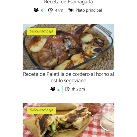
Receta de Espinagada
3
45m
Plato principal
Dificultad baja
Receta de Paletilla de cordero al horno al
estilo segoviano
2
1h 30m
Dificultad baja