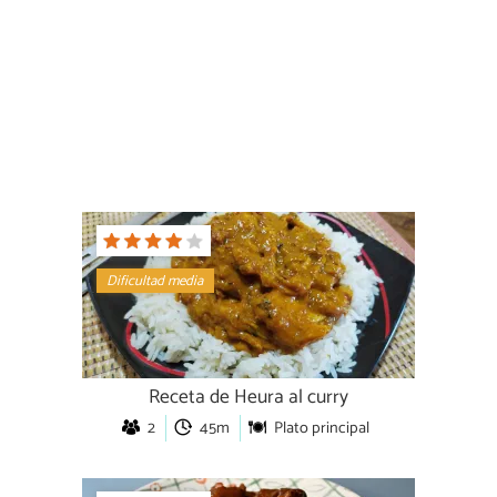
Dificultad media
Receta de Heura al curry
2
45m
Plato principal