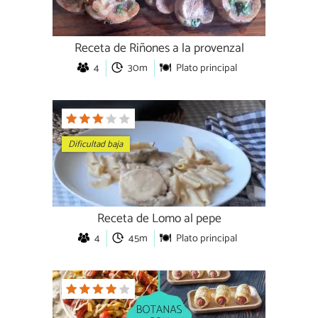
Receta de Riñones a la provenzal
4
30m
Plato principal
Dificultad baja
Receta de Lomo al pepe
4
45m
Plato principal