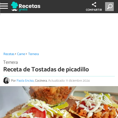
COMPARTIR
Recetas
Carne
Ternera
Ternera
Receta de Tostadas de picadillo
Por
Paola Enciso
, Cocinera.
Actualizado: 11 diciembre 2024