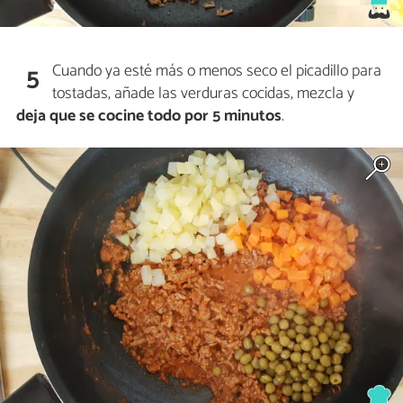
Cuando ya esté más o menos seco el picadillo para
5
tostadas, añade las verduras cocidas, mezcla y
deja que se cocine todo por 5 minutos
.