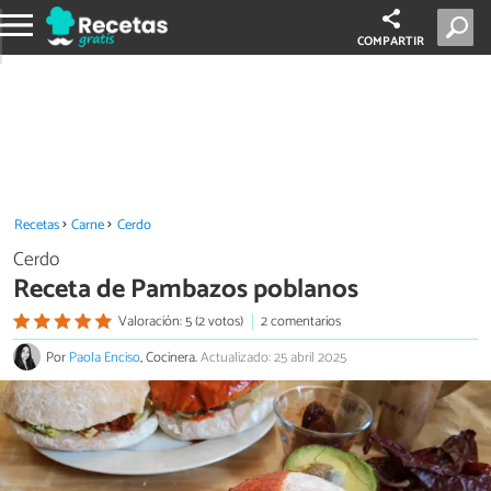
COMPARTIR
Recetas
Carne
Cerdo
Cerdo
Receta de Pambazos poblanos
Valoración: 5 (2 votos)
2 comentarios
Por
Paola Enciso
, Cocinera.
Actualizado: 25 abril 2025