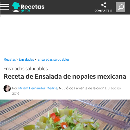
COMPARTIR
Recetas
Ensaladas
Ensaladas saludables
Ensaladas saludables
Receta de Ensalada de nopales mexicana
Por
Miriam Hernandez Medina
, Nutrióloga amante de la cocina.
8 agosto
2016