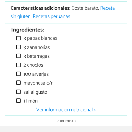
Características adicionales:
Coste barato,
Receta
sin gluten
,
Recetas peruanas
Ingredientes:
3 papas blancas
3 zanahorias
3 betarragas
2 choclos
100 arverjas
mayonesa c/n
sal al gusto
1 limón
Ver información nutricional >