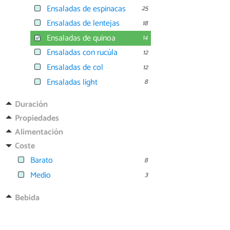
Ensaladas de espinacas
25
Ensaladas de lentejas
18
Ensaladas de quinoa
14
Ensaladas con rucúla
12
Ensaladas de col
12
Ensaladas light
8
Duración
Propiedades
Alimentación
Coste
Barato
8
Medio
3
Bebida