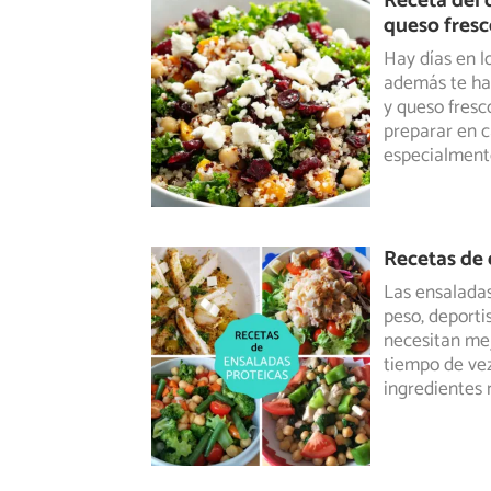
Receta del 
queso fres
Hay días en l
además te hag
y queso fresc
preparar en c
especialment
Recetas de 
Las ensaladas
peso, deporti
necesitan mej
tiempo de vez
ingredientes 