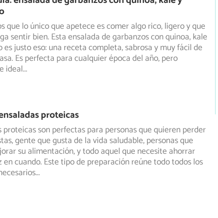
día: ensalada de garbanzos con quinoa, kale y
co
os que lo único que apetece es comer algo rico, ligero y que
a sentir bien. Esta ensalada de garbanzos con quinoa,
kale
o es justo eso: una receta completa, sabrosa y muy fácil de
asa. Es perfecta para cualquier época del año, pero
e ideal
...
ensaladas proteicas
 proteicas son perfectas para personas que quieren perder
stas, gente que gusta de la vida saludable, personas que
orar su alimentación, y todo aquel que necesite ahorrar
 en cuando. Este tipo de preparación reúne todo todos los
necesarios
...