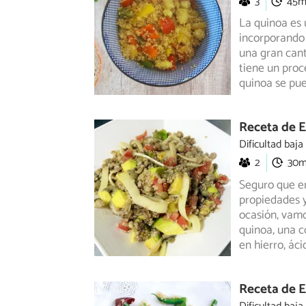
3
45
La quinoa es 
incorporando 
una gran
cant
tiene un proce
quinoa se pu
Receta de E
Dificultad baja
2
30
Seguro que e
propiedades y
ocasión,
vamos
quinoa, una c
en hierro, áci
Receta de E