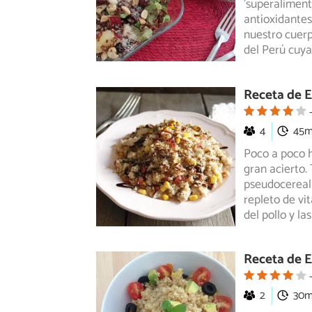
'superalimento
antioxidantes
nuestro cuerp
del Perú cuya
Receta de E
4
45
Poco a poco h
gran acierto.
pseudocereal
repleto de vi
del pollo y la
Receta de E
2
30