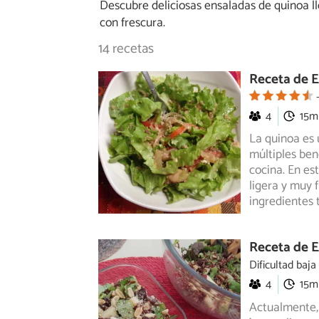
Descubre deliciosas ensaladas de quinoa l
con frescura.
14 recetas
Receta de 
4
15m
La quinoa es
múltiples bene
cocina.
En est
ligera y muy 
ingredientes 
Receta de E
Dificultad baja
4
15m
Actualmente,