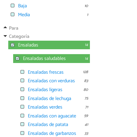
Baja
10
Media
1
Para
Categoría
Ensaladas
14
Ensaladas saludables
14
Ensaladas frescas
128
Ensaladas con verduras
83
Ensaladas ligeras
80
Ensaladas de lechuga
75
Ensaladas verdes
71
Ensaladas con aguacate
59
Ensaladas de patata
41
Ensaladas de garbanzos
33