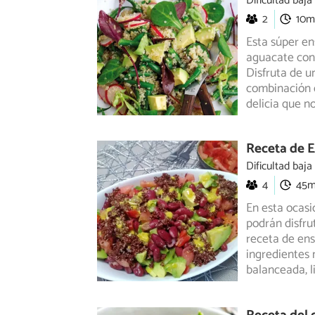
Dificultad baja
2
10m
Esta súper e
aguacate con l
Disfruta
de un
combinación d
delicia que n
Receta de E
Dificultad baja
4
45
En esta ocasi
podrán disfru
receta de ens
ingredientes 
balanceada, l