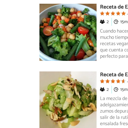
Receta de 
2
15m
Cuando hacer 
mucho tiempo 
recetas
vegan
que cuenta co
perfecto para
Receta de 
2
15m
La mezcla de
adelgazamien
zumos depura
salir de la r
ensalada fre