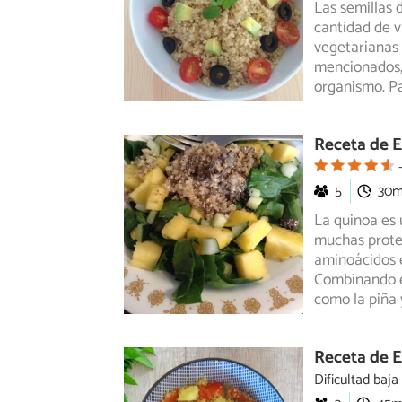
Las semillas 
cantidad de v
vegetarianas
mencionados, 
organismo. Pa
Receta de E
5
30
La quinoa es 
muchas prote
aminoácidos
e
Combinando es
como la piña 
Receta de E
Dificultad baja