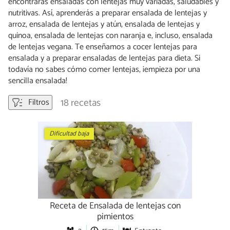
encontrarás ensaladas con lentejas muy variadas, saludables y
nutritivas. Así, aprenderás a preparar ensalada de lentejas y
arroz, ensalada de lentejas y atún, ensalada de lentejas y
quinoa, ensalada de lentejas con naranja e, incluso, ensalada
de lentejas vegana. Te enseñamos a cocer lentejas para
ensalada y a preparar ensaladas de lentejas para dieta. Si
todavía no sabes cómo comer lentejas, ¡empieza por una
sencilla ensalada!
18 recetas
Filtros
Dificultad baja
Receta de Ensalada de lentejas con
pimientos