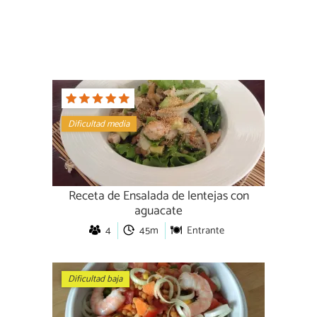
Dificultad media
Receta de Ensalada de lentejas con
aguacate
4
45m
Entrante
Dificultad baja