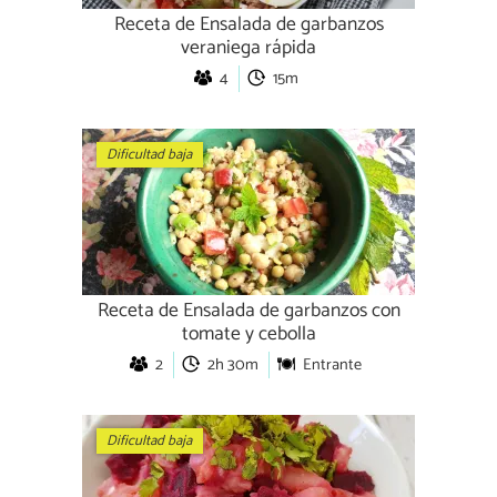
Receta de Ensalada de garbanzos
veraniega rápida
4
15m
Dificultad baja
Receta de Ensalada de garbanzos con
tomate y cebolla
2
2h 30m
Entrante
Dificultad baja