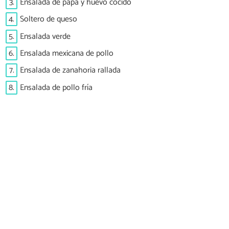
3.
Ensalada de papa y huevo cocido
4.
Soltero de queso
5.
Ensalada verde
6.
Ensalada mexicana de pollo
7.
Ensalada de zanahoria rallada
8.
Ensalada de pollo fría