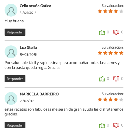
15/10/2015
Celia acuña Gatica
Su valoración:
Hola Durquis, para recibir recetas puedes seguir a tus cocineros
31/05/2015
favoritos o descargar nuestra App Recetas de Cocina Gratis
Muy buena.
https://play.google.com/store/apps/details?
id=com.recetasgratisnet.recetasdecocina
Responder
0
0
0
0
Luz Stella
Su valoración:
19/03/2015
Por saludable, fácil y rápida sirve para acompañar todas las carnes y
con la pasta queda regia. Gracias
Responder
0
0
MARICELA BARREIRO
Su valoración:
21/02/2015
estas recetas son fabulosas me seran de gran ayuda las disfrutaremos
gracias.
Responder
0
0