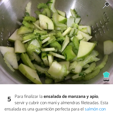
Para finalizar la
ensalada de manzana y apio
,
5
servir y cubrir con maní y almendras fileteadas. Esta
ensalada es una guarnición perfecta para el
salmón con