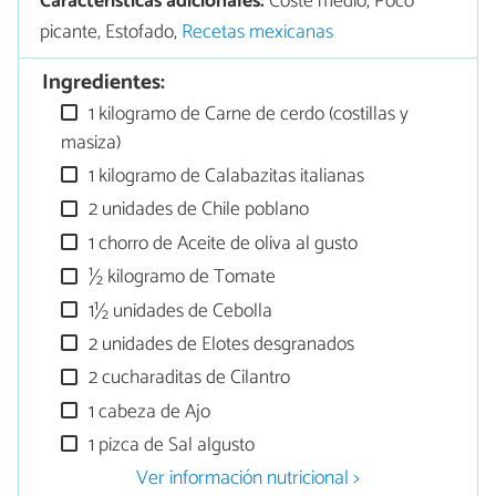
Características adicionales:
Coste medio, Poco
picante, Estofado,
Recetas mexicanas
Ingredientes:
1 kilogramo de Carne de cerdo (costillas y
masiza)
1 kilogramo de Calabazitas italianas
2 unidades de Chile poblano
1 chorro de Aceite de oliva al gusto
½ kilogramo de Tomate
1½ unidades de Cebolla
2 unidades de Elotes desgranados
2 cucharaditas de Cilantro
1 cabeza de Ajo
1 pizca de Sal algusto
Ver información nutricional >