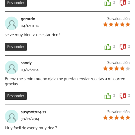
Responder
0
0
gerardo
Su valoración:
04/12/2014
se ve muy bien, a de estar rico !
Responder
0
0
sandy
Su valoración:
03/12/2014
Buena me sirvio mucho.ojala me puedan enviar recetas a mi correo
gracias...
Responder
0
0
susysoto24.ss
Su valoración:
30/10/2014
Muy facil de aser y muy rica ?