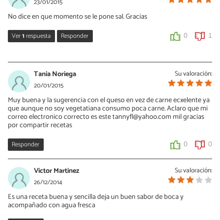
23/01/2015
No dice en que momento se le pone sal. Gracias
Ver
1
respuesta
Responder
0
1
Vanessa Romero
26/01/2015
Tania Noriega
Su valoración:
Hola Tony, la sal se agrega al gusto y, como en cualquier receta, la
20/01/2015
sazón se corrige al momento de la preparación final, en este caso
Muy buena y la sugerencia con el queso en vez de carne ecxelente ya
al término del paso 3. Suerte! y no olvides que puedes subir tu
que aunque no soy vegetatiana consumo poca carne. Aclaro que mi
propia receta para ayudar a otros lectores.
correo electronico correcto es este tannyfl@yahoo.com mil gracias
por compartir recetas
0
0
Responder
0
0
Victor Martinez
Su valoración:
26/12/2014
Es una receta buena y sencilla deja un buen sabor de boca y
acompañado con agua fresca