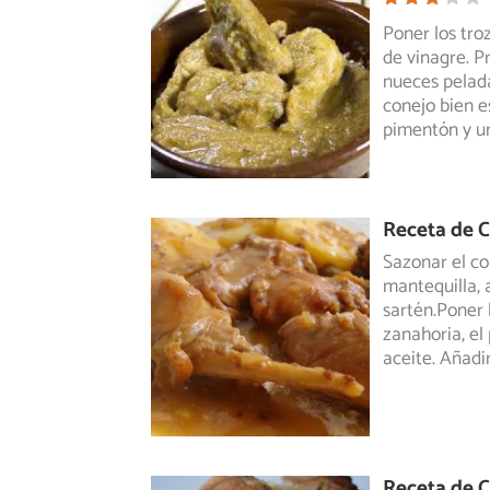
Poner los tro
de vinagre. Pr
nueces pelada
conejo bien e
pimentón y u
Receta de C
Sazonar el co
mantequilla, a
sartén.Poner 
zanahoria, el 
aceite. Añadir
Receta de C