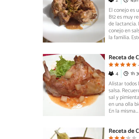
2
45
El conejo es 
B12 es muy r
de
lactancia.
conejo en sal
la familia. Es
Receta de C
4
1h 
Alistar todos
salsa. Recuer
sal y pimient
en una olla b
En la misma
...
Receta de C