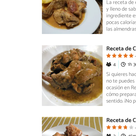
La receta de 
y lleno de sa
ingrediente e
pocas caloría
las almendr
Receta de C
4
1h 
Si quieres ha
no te puedes 
ocasión en Re
cómo preparar
sentido. ¡No 
Receta de C