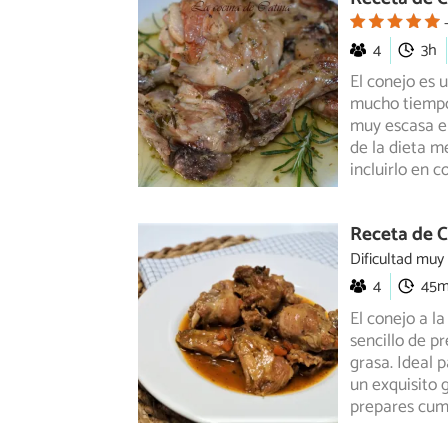
4
3h
El conejo es 
mucho tiempo 
muy escasa en
de la dieta m
incluirlo en 
Receta de C
Dificultad muy
4
45
El conejo a l
sencillo de p
grasa.
Ideal p
un exquisito 
prepares cum