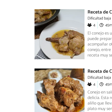
Receta de C
Dificultad baja
4
45
El conejo es 
puede prepara
acompañar
ot
conejo, entre
receta muy se
Receta de C
Dificultad baja
4
45
Conejo en sal
delicia. Esta
aliño que lle
plato muy sen