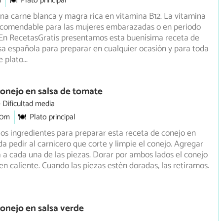
m
Plato principal
una carne blanca y magra rica en vitamina B12. La vitamina
ecomendable para las mujeres embarazadas o en periodo
 En RecetasGratis presentamos esta buenísima receta de
sa española para preparar en cualquier ocasión y para toda
te plato
...
onejo en salsa de tomate
Dificultad media
30m
Plato principal
 los ingredientes para preparar esta receta de conejo en
da pedir al carnicero que corte y limpie el conejo. Agregar
a a cada una de las piezas. Dorar por ambos lados el conejo
ien caliente. Cuando las piezas estén doradas, las retiramos.
onejo en salsa verde