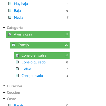
Muy baja
1
Baja
14
Media
5
Categoría
Aves y caza
29
Conejo
29
Conejo en salsa
29
Conejo guisado
13
Liebre
5
Conejo asado
4
Duración
Cocción
Coste
Barato
10