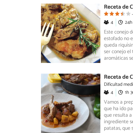
Receta de C
4
24h
Este conejo d
estofado no 
queda
riquísi
ser conejo el
aromáticas s
Receta de C
Dificultad med
4
1h 
Vamos a prepa
que ha ido p
que resulta a
ingrediente s
patatas, que