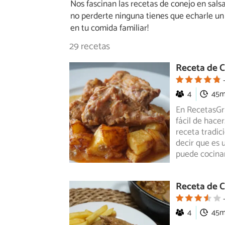
Nos fascinan las recetas de conejo en sals
no perderte ninguna tienes que echarle un 
en tu comida familiar!
29 recetas
Receta de C
4
45
En RecetasGra
fácil de hacer
receta tradici
decir que es 
puede cocina
Receta de C
4
45