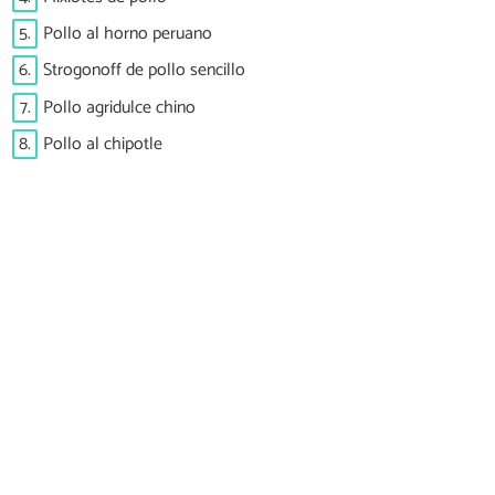
5.
Pollo al horno peruano
6.
Strogonoff de pollo sencillo
7.
Pollo agridulce chino
8.
Pollo al chipotle