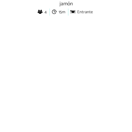
jamón
4
15m
Entrante