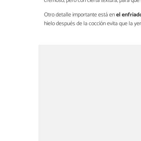
cremoso, pero con cierta textura, para que
Otro detalle importante está en
el enfriad
hielo después de la cocción evita que la y