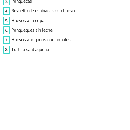
3.
Panquecas
4.
Revuelto de espinacas con huevo
5.
Huevos a la copa
6.
Panqueques sin leche
7.
Huevos ahogados con nopales
8.
Tortilla santiagueña