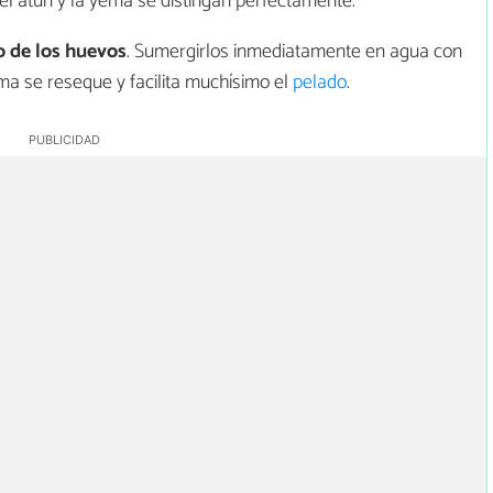
 el atún y la yema se distingan perfectamente.
o de los huevos
. Sumergirlos inmediatamente en agua con
ema se reseque y facilita muchísimo el
pelado
.