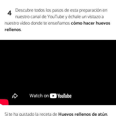
Descubre todos los pasos de esta preparación en
4
nuestro canal de YouTube y échale un vistazo a
nuestro vídeo donde te enseñamos
cómo hacer
huevos
rellenos
.
Si te ha gustado la receta de
Huevos rellenos de atún
,