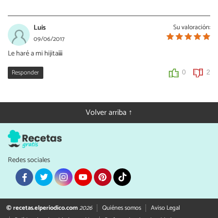
Mandarinas y Miel
22/06/2017
Luis
Su valoración:
Muchas gracias Diana, me alegro de que te guste!!
09/06/2017
Un bst.
Le haré a mi hijita¡¡¡¡
Mavi
Responder
0
2
0
0
Volver arriba ↑
Redes sociales
© recetas.elperiodico.com
2026
Quiénes somos
Aviso Legal