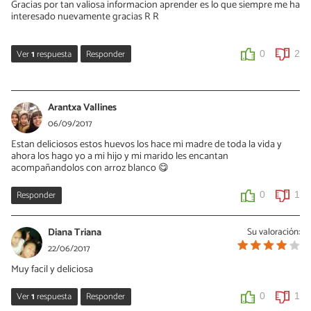
Gracias por tan valiosa informacion aprender es lo que siempre me ha
interesado nuevamente gracias R R
Ver
1
respuesta
Responder
0
2
Mandarinas y Miel
23/11/2017
Arantxa Vallines
Me alegro de poder ayudarte, gracias guapa!!
06/09/2017
Un bst.
Estan deliciosos estos huevos los hace mi madre de toda la vida y
ahora los hago yo a mi hijo y mi marido les encantan
Mavi
acompañandolos con arroz blanco 😋
0
0
Responder
0
1
Diana Triana
Su valoración:
22/06/2017
Muy facil y deliciosa
Ver
1
respuesta
Responder
0
1