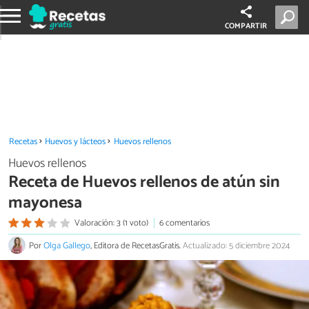
COMPARTIR
Recetas
Huevos y lácteos
Huevos rellenos
Huevos rellenos
Receta de Huevos rellenos de atún sin
mayonesa
Valoración: 3 (1 voto)
6 comentarios
Por
Olga Gallego
, Editora de RecetasGratis.
Actualizado: 5 diciembre 2024