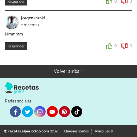
Responder
0
0
jorgeokazaki
11/04/2018
Mmmmm
Responder
0
0
Volver arriba ↑
Redes sociales
© recetas.elperiodico.com
2026
Quiénes somos
Aviso Legal