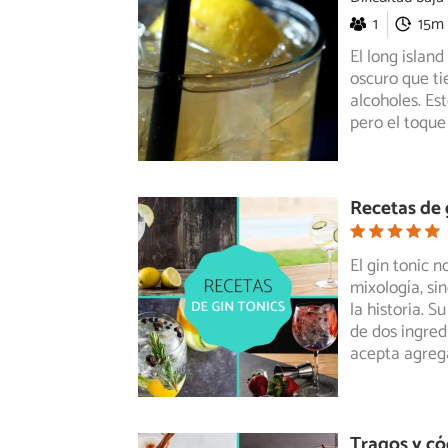
1
15m
El long islan
oscuro que ti
alcoholes. Est
pero el toque
Recetas de 
El gin tonic 
mixología, si
la historia.
Su 
de dos ingred
acepta agreg
Tragos y có