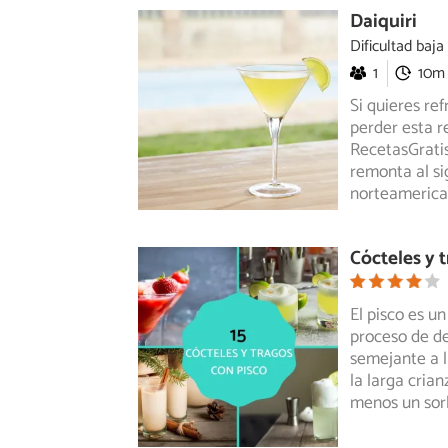
Daiquiri
Dificultad baja
1
10m
Si quieres re
perder esta r
RecetasGratis
remonta al si
norteamerica
Cócteles y 
El pisco es u
proceso de de
semejante a
l
la larga crian
menos un sor