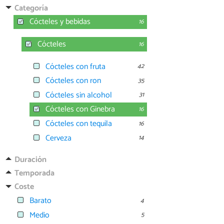
Categoría
Cócteles y bebidas
16
Cócteles
16
Cócteles con fruta
42
Cócteles con ron
35
Cócteles sin alcohol
31
Cócteles con Ginebra
16
Cócteles con tequila
16
Cerveza
14
Duración
Temporada
Coste
Barato
4
Medio
5