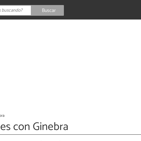
Buscar
bra
les con Ginebra