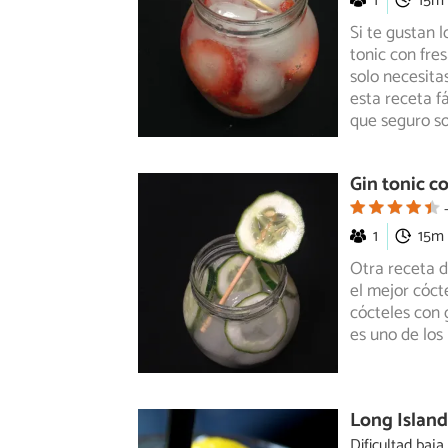
1
15m
Si te gustan l
tonic con fre
solo necesita
esta receta f
que seguro s
Gin tonic c
1
15m
Otra receta d
el mejor cóct
cócteles con 
es uno de los
Long Island
Dificultad baja