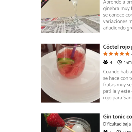
Aprende a pre
ginebra muy f
se conoce con
variaciones m
añadiendo gr
Cóctel rojo
4
15m
Cuando habla
se hace con t
frutas muy se
patilla y est
rojo para San
Gin tonic c
Dificultad baja