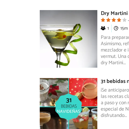
Dry Martini
1
15m
Para preparar
Asimismo, ref
mezclador e i
vermut. Una 
dry Martini
...
31 bebidas 
¡Se anticipar
las recetas c
a paso y con m
especial de N
disfrutando
...