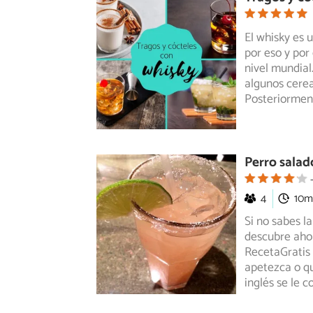
El whisky es 
por eso y por
nivel mundial
algunos cerea
Posteriorment
Perro salad
4
10m
Si no sabes l
descubre aho
RecetaGratis
apetezca o qu
inglés se le 