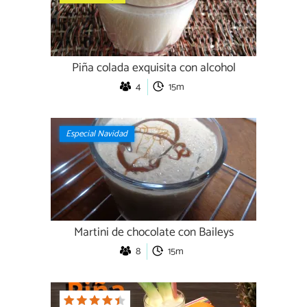
Piña colada exquisita con alcohol
4
15m
Especial Navidad
Martini de chocolate con Baileys
8
15m