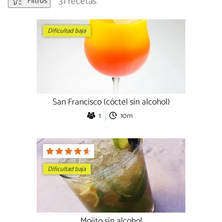
31 recetas
Filtros
Dificultad baja
San Francisco (cóctel sin alcohol)
1
10m
Dificultad baja
Mojito sin alcohol