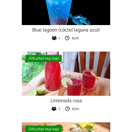
Blue lagoon (cóctel laguna azul)
1
10m
Dificultad muy baja
Limonada rosa
7
10m
Dificultad muy baja