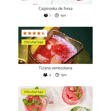
Caipiroska de fresa
1
15m
Dificultad baja
Tizana venezolana
4
15m
Dificultad baja