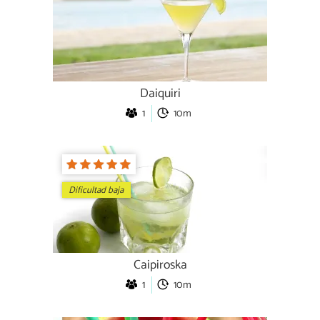
Daiquiri
1
10m
Dificultad baja
Caipiroska
1
10m