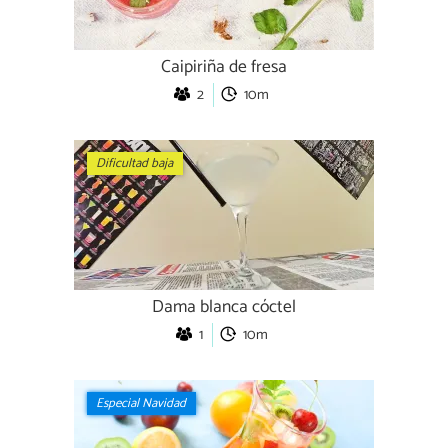
Caipiriña de fresa
2
10m
Dificultad baja
Dama blanca cóctel
1
10m
Especial Navidad