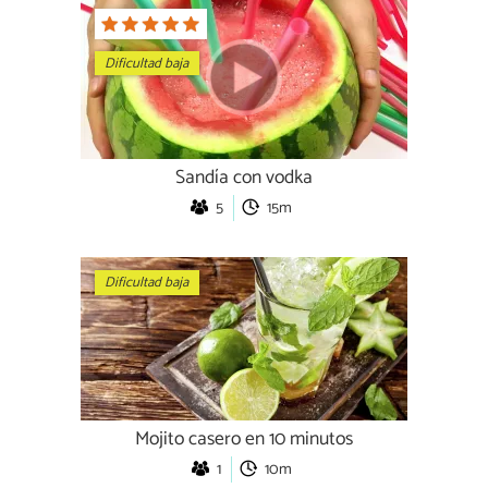
Dificultad baja
Sandía con vodka
5
15m
Dificultad baja
Mojito casero en 10 minutos
1
10m