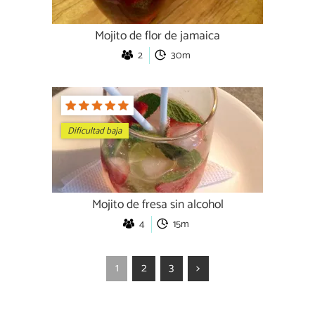
Mojito de flor de jamaica
2
30m
Dificultad baja
Mojito de fresa sin alcohol
4
15m
1
2
3
>