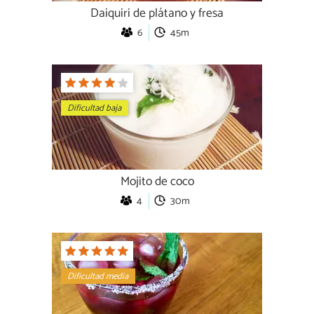
Daiquiri de plátano y fresa
6
45m
Dificultad baja
Mojito de coco
4
30m
Dificultad media