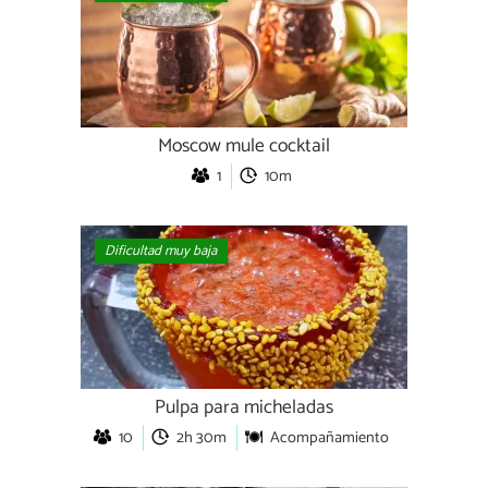
Moscow mule cocktail
1
10m
Dificultad muy baja
Pulpa para micheladas
10
2h 30m
Acompañamiento