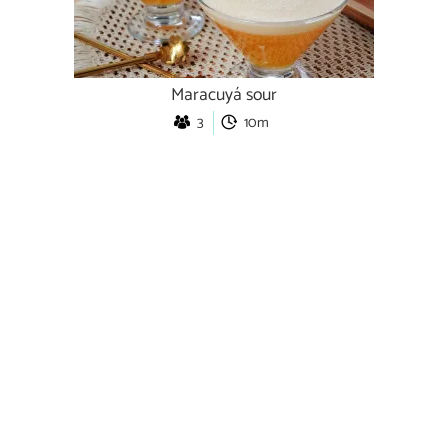
Maracuyá sour
3
10m