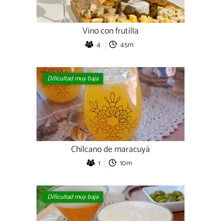
Vino con frutilla
4
45m
Dificultad muy baja
Chilcano de maracuyá
1
10m
Dificultad muy baja