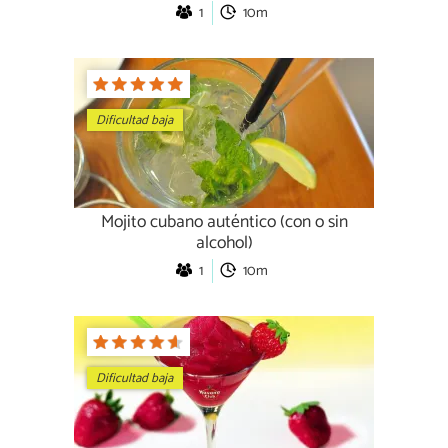
1
10m
Dificultad baja
Mojito cubano auténtico (con o sin
alcohol)
1
10m
Dificultad baja