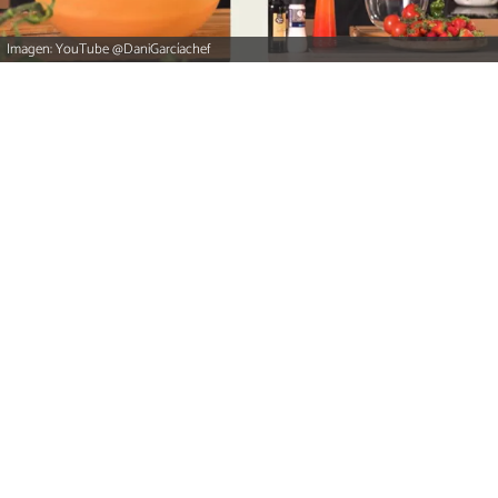
Imagen: YouTube @DaniGarcíachef