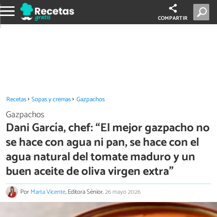
COMPARTIR
Recetas
Sopas y cremas
Gazpachos
Gazpachos
Dani García, chef: “El mejor gazpacho no
se hace con agua ni pan, se hace con el
agua natural del tomate maduro y un
buen aceite de oliva virgen extra”
Por
Marta Vicente
, Editora Sénior.
26 mayo 2026