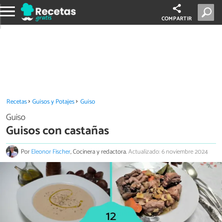
COMPARTIR
Recetas
Guisos y Potajes
Guiso
Guiso
Guisos con castañas
Por
Eleonor Fischer
, Cocinera y redactora.
Actualizado: 6 noviembre 2024