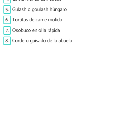
5.
Gulash o goulash húngaro
6.
Tortitas de carne molida
7.
Osobuco en olla rápida
8.
Cordero guisado de la abuela