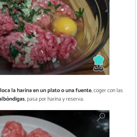
loca la harina en un plato o una fuente
, coger con las
albóndigas
, pasa por harina y reserva.