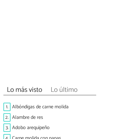
Lo más visto
Lo último
1.
Albóndigas de carne molida
2.
Alambre de res
3.
Adobo arequipeño
4.
Carne molida con papas