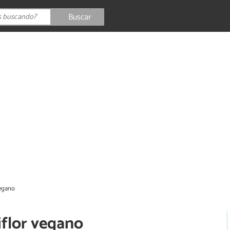
Buscar
vegano
iflor vegano