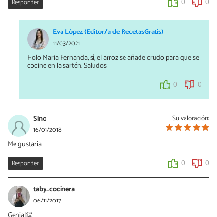
Responder
0
0
Eva López (Editor/a de RecetasGratis)
11/03/2021
Holo Maria Fernanda, sí, el arroz se añade crudo para que se
cocine en la sartén. Saludos
0
0
Sino
Su valoración:
16/01/2018
Me gustaría
Responder
0
0
taby_cocinera
06/11/2017
Genial👏