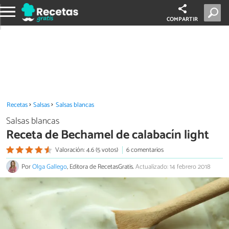
COMPARTIR
Recetas
Salsas
Salsas blancas
Salsas blancas
Receta de Bechamel de calabacín light
Valoración: 4.6 (5 votos)
6 comentarios
Por
Olga Gallego
, Editora de RecetasGratis.
Actualizado: 14 febrero 2018