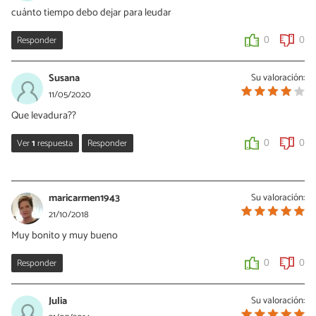
cuánto tiempo debo dejar para leudar
Responder
0
0
Susana
Su valoración:
11/05/2020
Que levadura??
Ver
1
respuesta
Responder
0
0
Ariadna
01/03/2022
maricarmen1943
Su valoración:
Probablemente es la fresca, debido a la cantidad. Yo utilicé esa y
21/10/2018
quedaron bien.
Muy bonito y muy bueno
0
0
Responder
0
0
Julia
Su valoración: