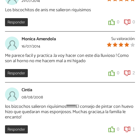
21/07/2014
Los biscochitos de anis me salieron riquisimos
Responder
0
0
Monica Amendola
Su valoración:
16/07/2014
Me parece facil y practica .la voy hacer con este dia lluvioso ! Como
son al horno no me hacem mal a mi higado
Responder
0
2
Cintia
08/08/2008
los bizcochos salieron riquísimos!!!!!!!!!!!!!!!El consejo de pintar con huevo
hizo que quedaran mas esponjosos. Muchas gracias,a la familia le
encanto!
Responder
0
1