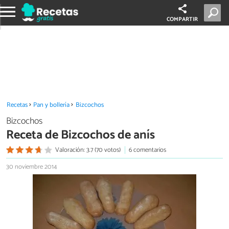
COMPARTIR
Recetas
Pan y bollería
Bizcochos
Bizcochos
Receta de Bizcochos de anís
Valoración: 3.7 (70 votos)
6 comentarios
30 noviembre 2014