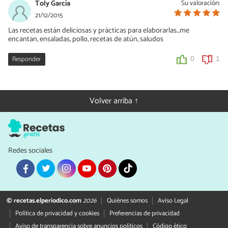
Toly García
Su valoración:
21/12/2015
Las recetas están deliciosas y prácticas para elaborarlas...me
encantan, ensaladas, pollo, recetas de atún, saludos
Responder
0
1
Volver arriba ↑
Redes sociales
© recetas.elperiodico.com
2026
Quiénes somos
Aviso Legal
Política de privacidad y cookies
Preferencias de privacidad
Aviso de transparencia sobre anuncios políticos
Código ético