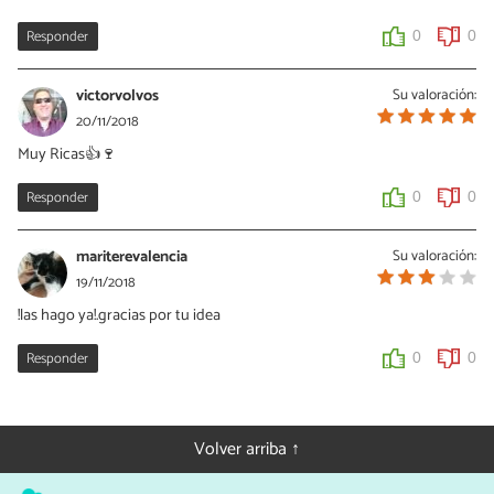
Responder
0
0
victorvolvos
Su valoración:
20/11/2018
Muy Ricas👍🍷
Responder
0
0
mariterevalencia
Su valoración:
19/11/2018
!las hago ya!.gracias por tu idea
Responder
0
0
Volver arriba ↑