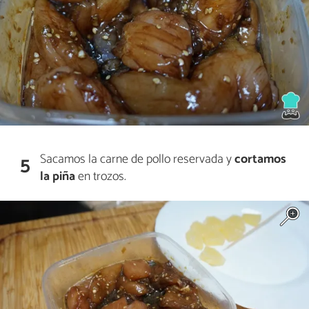
Sacamos la carne de pollo reservada y
cortamos
5
la piña
en trozos.