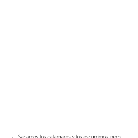
Sacamos los calamares y los escurrimos, pero