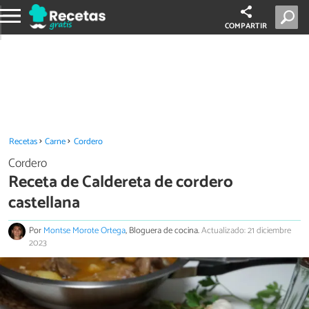
COMPARTIR
Recetas
Carne
Cordero
Cordero
Receta de Caldereta de cordero
castellana
Por
Montse Morote Ortega
, Bloguera de cocina.
Actualizado: 21 diciembre
2023