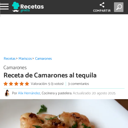
COMPARTIR
Recetas
Mariscos
Camarones
Camarones
Receta de Camarones al tequila
Valoración: 5 (3 votos)
3 comentarios
Por
Alix Hernández
, Cocinera y pastelera.
Actualizado: 20 agosto 2025