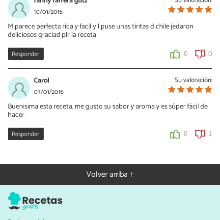
fanny farrera gutz
10/01/2016
M parece perfecta rica y facil y l puse unas tiritas d chile jedaron
deliciosos graciad plr la receta
Responder
0
0
Carol
Su valoración:
07/01/2016
Buenisima esta receta, me gusto su sabor y aroma y es súper fácil de
hacer
Responder
0
1
Volver arriba ↑