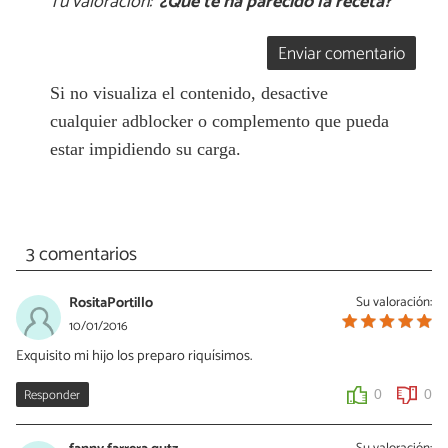
Tu valoración:
¿Qué te ha parecido la receta?
Enviar comentario
Si no visualiza el contenido, desactive
cualquier adblocker o complemento que pueda
estar impidiendo su carga.
3 comentarios
RositaPortillo
Su valoración:
10/01/2016
Exquisito mi hijo los preparo riquísimos.
Responder
0
0
Su valoración: