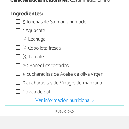
Características adicionales:
Coste medio, En frío
Ingredientes:
5 lonchas de Salmón ahumado
1 Aguacate
¼ Lechuga
¼ Cebolleta fresca
¼ Tomate
20 Panecillos tostados
5 cucharaditas de Aceite de oliva virgen
2 cucharaditas de Vinagre de manzana
1 pizca de Sal
Ver información nutricional >