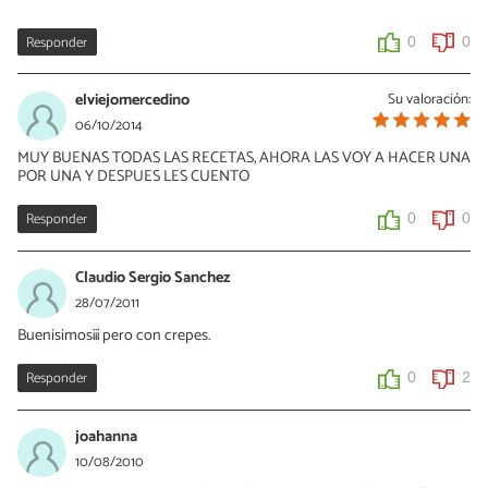
Responder
0
0
elviejomercedino
Su valoración:
06/10/2014
MUY BUENAS TODAS LAS RECETAS, AHORA LAS VOY A HACER UNA
POR UNA Y DESPUES LES CUENTO
Responder
0
0
Claudio Sergio Sanchez
28/07/2011
Buenisimos¡¡¡ pero con crepes.
Responder
0
2
joahanna
10/08/2010