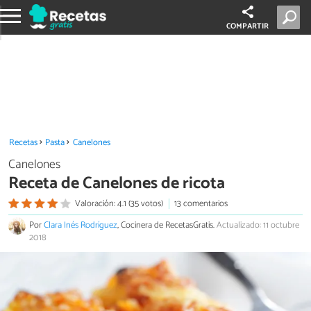
COMPARTIR
Recetas
Pasta
Canelones
Canelones
Receta de Canelones de ricota
Valoración: 4.1 (35 votos)
13 comentarios
Por
Clara Inés Rodríguez
, Cocinera de RecetasGratis.
Actualizado: 11 octubre
2018