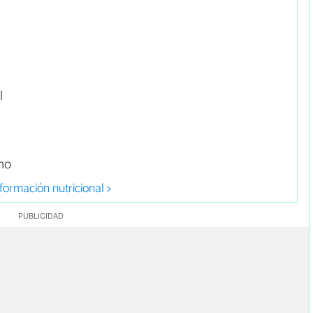
l
no
formación nutricional >