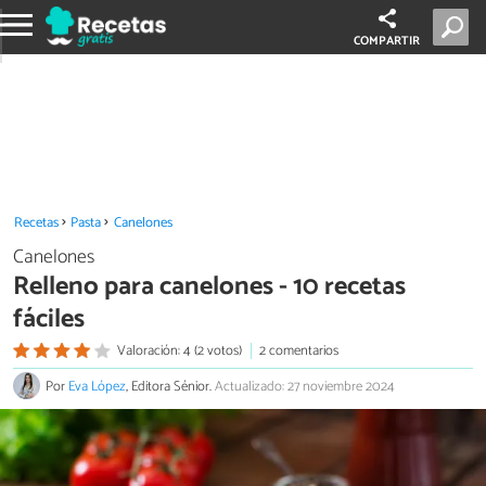
COMPARTIR
Recetas
Pasta
Canelones
Canelones
Relleno para canelones - 10 recetas
fáciles
Valoración: 4 (2 votos)
2 comentarios
Por
Eva López
, Editora Sénior.
Actualizado: 27 noviembre 2024