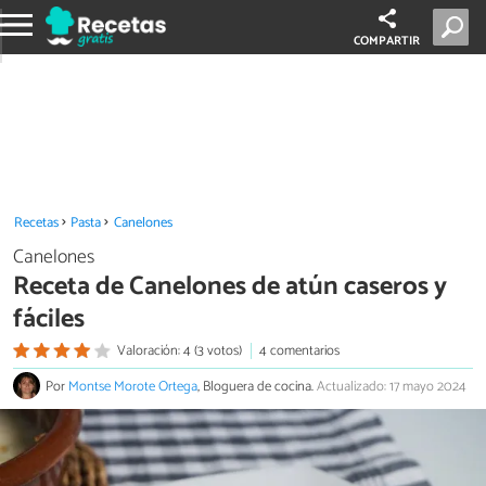
COMPARTIR
Recetas
Pasta
Canelones
Canelones
Receta de Canelones de atún caseros y
fáciles
Valoración: 4 (3 votos)
4 comentarios
Por
Montse Morote Ortega
, Bloguera de cocina.
Actualizado: 17 mayo 2024