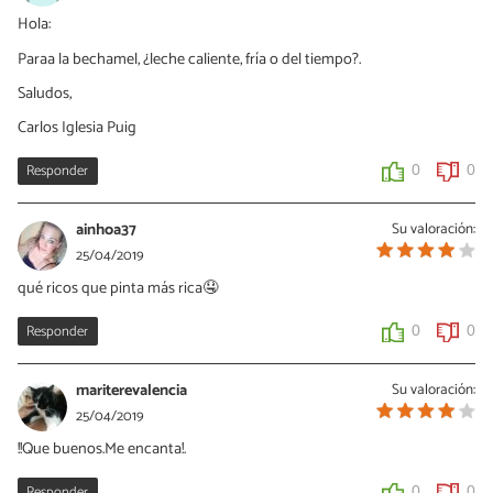
Hola:
Paraa la bechamel, ¿leche caliente, fría o del tiempo?.
Saludos,
Carlos Iglesia Puig
Responder
0
0
ainhoa37
Su valoración:
25/04/2019
qué ricos que pinta más rica🤤
Responder
0
0
mariterevalencia
Su valoración:
25/04/2019
!!Que buenos.Me encanta!.
Responder
0
0