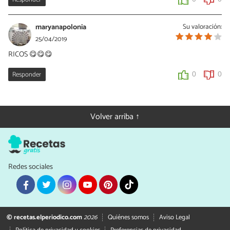
maryanapolonia
Su valoración:
25/04/2019
RICOS 😋😋😋
Responder
0
0
Volver arriba ↑
Redes sociales
© recetas.elperiodico.com
2026
Quiénes somos
Aviso Legal