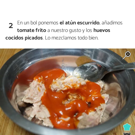
En un bol ponemos
el atún escurrido
, añadimos
2
tomate frito
a nuestro gusto y los
huevos
cocidos picados
. Lo mezclamos todo bien.