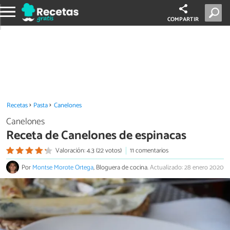
COMPARTIR
Recetas
Pasta
Canelones
Canelones
Receta de Canelones de espinacas
Valoración: 4.3 (22 votos)
11 comentarios
Por
Montse Morote Ortega
, Bloguera de cocina.
Actualizado: 28 enero 2020