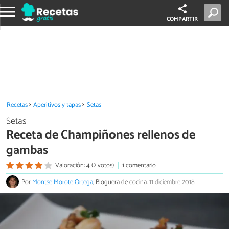
COMPARTIR
Recetas
Aperitivos y tapas
Setas
Setas
Receta de Champiñones rellenos de
gambas
Valoración: 4 (2 votos)
1 comentario
Por
Montse Morote Ortega
, Bloguera de cocina.
11 diciembre 2018