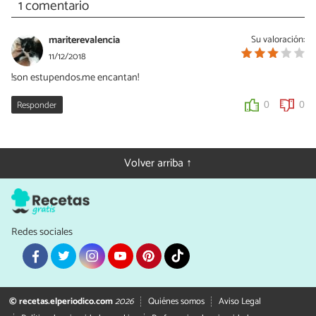
1 comentario
mariterevalencia
Su valoración:
11/12/2018
!son estupendos.me encantan!
Responder
0
0
Volver arriba ↑
Redes sociales
© recetas.elperiodico.com
2026
Quiénes somos
Aviso Legal