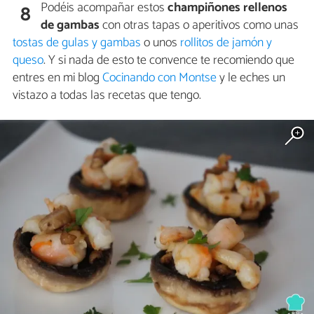
Podéis acompañar estos
champiñones rellenos
8
de gambas
con otras tapas o aperitivos como unas
tostas de gulas y gambas
o unos
rollitos de jamón y
queso
. Y si nada de esto te convence te recomiendo que
entres en mi blog
Cocinando con Montse
y le eches un
vistazo a todas las recetas que tengo.