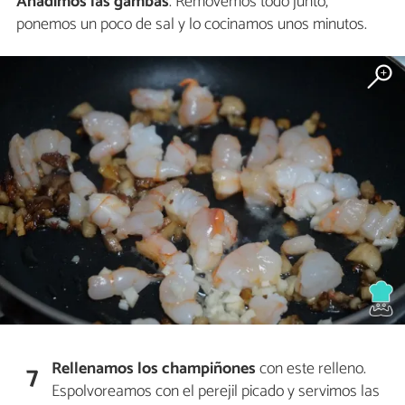
Añadimos las gambas
. Removemos todo junto,
ponemos un poco de sal y lo cocinamos unos minutos.
Rellenamos los champiñones
con este relleno.
7
Espolvoreamos con el perejil picado y servimos las