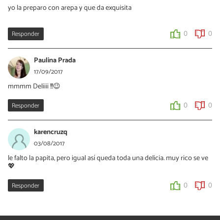
yo la preparo con arepa y que da exquisita
Responder
0
0
Paulina Prada
17/09/2017
mmmm Deliiii !!!😉
Responder
0
0
karencruzq
03/08/2017
le falto la papita, pero igual así queda toda una delicia. muy rico se ve
💖
Responder
0
0