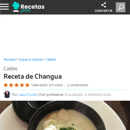
COMPARTIR
Recetas
Sopas y cremas
Caldos
Caldos
Receta de Changua
Valoración: 5 (1 voto)
3 comentarios
Por
Laura Durán
, Chef profesional.
Actualizado: 12 diciembre 2024