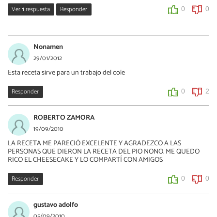
Ver
1
respuesta
Responder
0
0
Vanessa Romero
06/11/2015
Nonamen
Hola Noelia, cada sobre es de 7 gramos.
29/01/2012
Esta receta sirve para un trabajo del cole
0
0
Responder
0
2
ROBERTO ZAMORA
19/09/2010
LA RECETA ME PARECIÓ EXCELENTE Y AGRADEZCO A LAS
PERSONAS QUE DIERON LA RECETA DEL PIO NONO. ME QUEDO
RICO EL CHEESECAKE Y LO COMPARTÍ CON AMIGOS
Responder
0
0
gustavo adolfo
05/09/2010