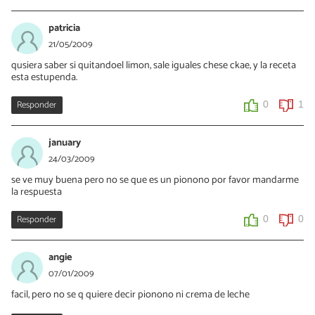
patricia
21/05/2009
qusiera saber si quitandoel limon, sale iguales chese ckae, y la receta
esta estupenda.
Responder
0
1
january
24/03/2009
se ve muy buena pero no se que es un pionono por favor mandarme
la respuesta
Responder
0
0
angie
07/01/2009
facil, pero no se q quiere decir pionono ni crema de leche