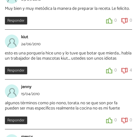
Muy bien y muy metódica la manera de preparar la receta. Le felicito.
Responder
0
0
kiut
24/06/2010
esto es una porquería hice uno y lo tuve que botar que mierda... habla
un trabajador de las mascotas kiut.... ustedes son unos idiotas
Responder
0
4
jenny
15/04/2010
algunos términos como pio nono, torata. no se que son por fa
pueden ser mas específicos realmente la cocina no es mi fuerte
Responder
0
0
mercy