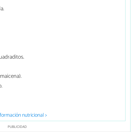
a.
uadraditos.
(maicena).
o.
formación nutricional >