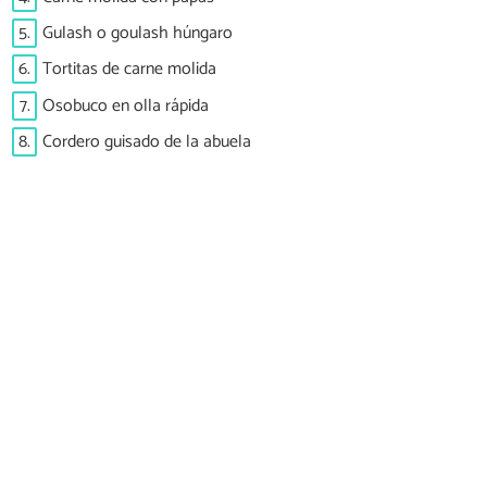
5.
Gulash o goulash húngaro
6.
Tortitas de carne molida
7.
Osobuco en olla rápida
8.
Cordero guisado de la abuela