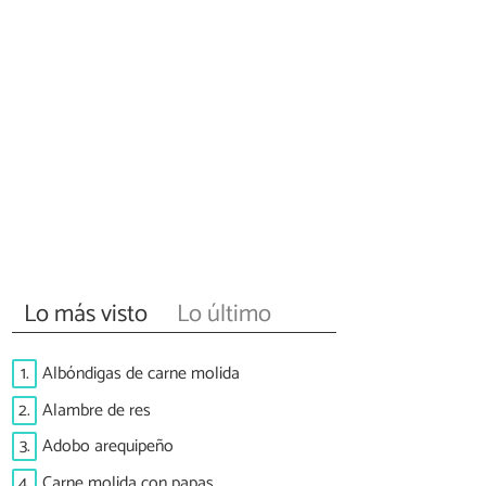
Lo más visto
Lo último
1.
Albóndigas de carne molida
2.
Alambre de res
3.
Adobo arequipeño
4.
Carne molida con papas