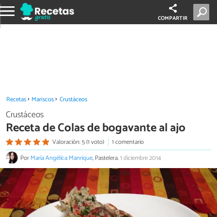
COMPARTIR
Recetas
Mariscos
Crustáceos
Crustáceos
Receta de Colas de bogavante al ajo
Valoración: 5 (1 voto)
1 comentario
Por
María Angélica Manrique
, Pastelera.
1 diciembre 2014