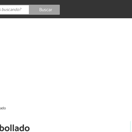
Buscar
lado
bollado