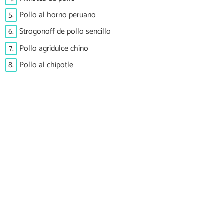
5.
Pollo al horno peruano
6.
Strogonoff de pollo sencillo
7.
Pollo agridulce chino
8.
Pollo al chipotle