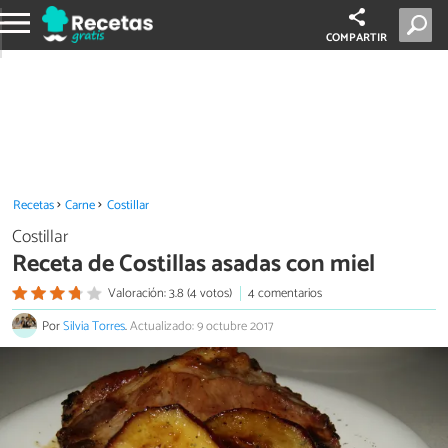
COMPARTIR
Recetas
Carne
Costillar
Costillar
Receta de Costillas asadas con miel
Valoración: 3.8 (4 votos)
4 comentarios
Por
Silvia Torres
.
Actualizado: 9 octubre 2017