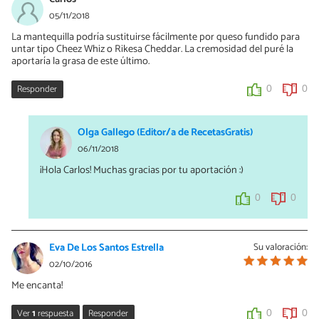
05/11/2018
La mantequilla podría sustituirse fácilmente por queso fundido para
untar tipo Cheez Whiz o Rikesa Cheddar. La cremosidad del puré la
aportaría la grasa de este último.
Responder
0
0
Olga Gallego (Editor/a de RecetasGratis)
06/11/2018
¡Hola Carlos! Muchas gracias por tu aportación :)
0
0
Eva De Los Santos Estrella
Su valoración:
02/10/2016
Me encanta!
Ver
1
respuesta
Responder
0
0