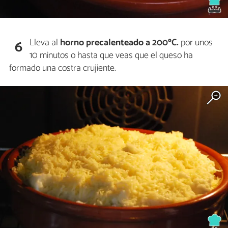
Lleva al
horno precalenteado a 200ºC.
por unos
6
10 minutos o hasta que veas que el queso ha
formado una costra crujiente.