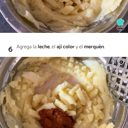
Agrega la
leche
, el
ají color
y el
merquén
.
6