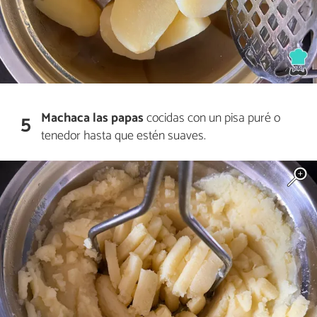
Machaca las papas
cocidas con un pisa puré o
5
tenedor hasta que estén suaves.