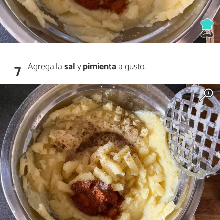
Agrega la
sal
y
pimienta
a gusto.
7