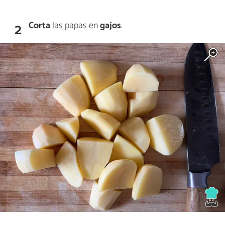
Corta
las papas en
gajos
.
2