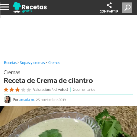
COMPARTIR
Recetas
Sopas y cremas
Cremas
Cremas
Receta de Crema de cilantro
Valoración: 3 (2 votos)
2 comentarios
Por
amada m.
.
25 noviembre 2019